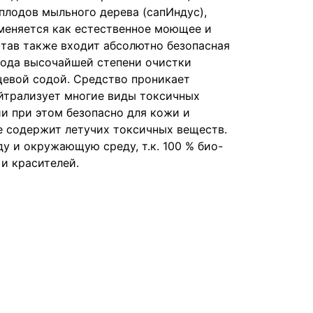
плодов мыльного дерева (сапИндус),
меняется как естественное моющее и
став также входит абсолютно безопасная
сода высочайшей степени очистки
щевой содой. Средство проникает
ейтрализует многие виды токсичных
ии при этом безопасно для кожи и
не содержит летучих токсичных веществ.
ду и окружающую среду, т.к. 100 % био-
 и красителей.