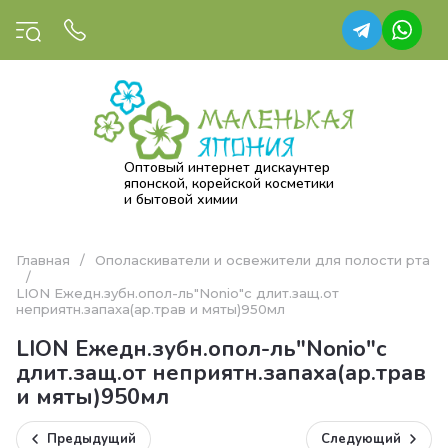
Оптовый интернет дискаунтер
японской, корейской косметики
и бытовой химии
Главная
/
Ополаскиватели и освежители для полости рта
/
LION Ежедн.зубн.опол-ль"Nonio"с длит.защ.от
неприятн.запаха(ар.трав и мяты)950мл
LION Ежедн.зубн.опол-ль"Nonio"с
длит.защ.от неприятн.запаха(ар.трав
и мяты)950мл
Предыдущий
Следующий